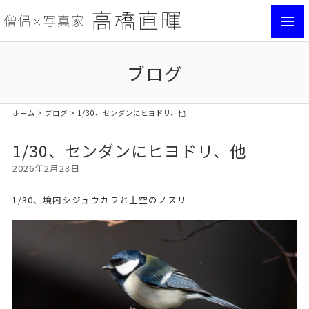
toggl
navig
ブログ
ホーム
>
ブログ
> 1/30、センダンにヒヨドリ、他
1/30、センダンにヒヨドリ、他
2026年2月23日
1/30、境内シジュウカラと上空のノスリ