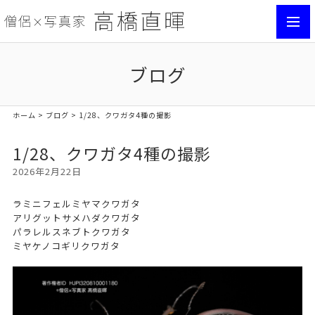
toggl
navig
ブログ
ホーム
>
ブログ
> 1/28、クワガタ4種の撮影
1/28、クワガタ4種の撮影
2026年2月22日
ラミニフェルミヤマクワガタ
アリグットサメハダクワガタ
パラレルスネブトクワガタ
ミヤケノコギリクワガタ