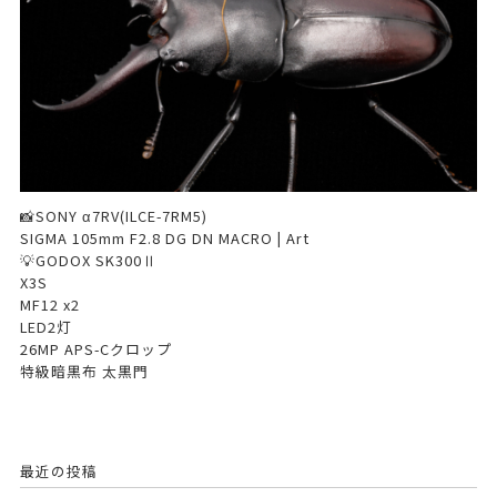
📸SONY α7RV(ILCE-7RM5)
SIGMA 105mm F2.8 DG DN MACRO | Art
💡GODOX SK300Ⅱ
X3S
MF12 x2
LED2灯
26MP APS-Cクロップ
特級暗黒布 太黒門
最近の投稿