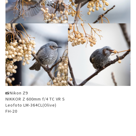
📸Nikon ℤ9
NIKKOR Z 600mm f/4 TC VR S
Leofoto LM-364CL(Olive)
FH-20