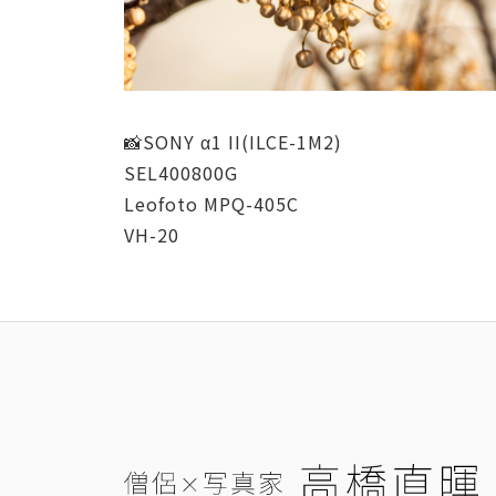
📸SONY α1 II(ILCE-1M2)
SEL400800G
Leofoto MPQ-405C
VH-20