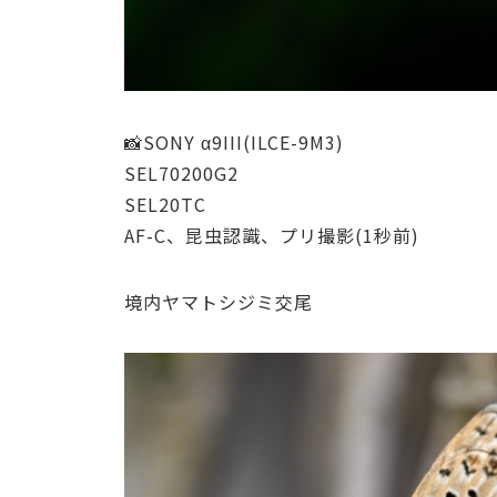
📸SONY α9III(ILCE-9M3)
SEL70200G2
SEL20TC
AF-C、昆虫認識、プリ撮影(1秒前)
境内ヤマトシジミ交尾