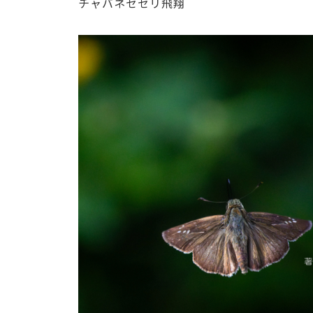
チャバネセセリ飛翔