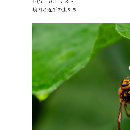
10/7、7CⅡテスト
境内と近所の虫たち