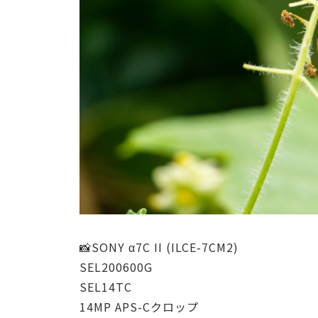
📸SONY α7C II (ILCE-7CM2)
SEL200600G
SEL14TC
14MP APS-Cクロップ