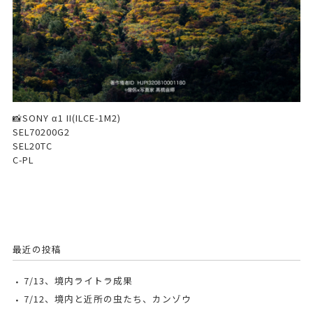
📸SONY α1 II(ILCE-1M2)
SEL70200G2
SEL20TC
C-PL
最近の投稿
7/13、境内ライトラ成果
7/12、境内と近所の虫たち、カンゾウ