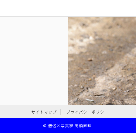
サイトマップ
プライバシーポリシー
©
僧侶×写真家 高橋直暉
.