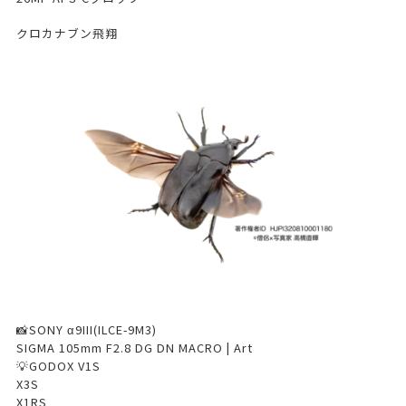
クロカナブン飛翔
📸SONY α9III(ILCE-9M3)
SIGMA 105mm F2.8 DG DN MACRO | Art
💡GODOX V1S
X3S
X1RS