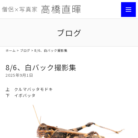
toggl
navig
ブログ
ホーム
>
ブログ
> 8/6、白バック撮影集
8/6、白バック撮影集
2025年9月1日
上 クルマバッタモドキ
下 イボバッタ