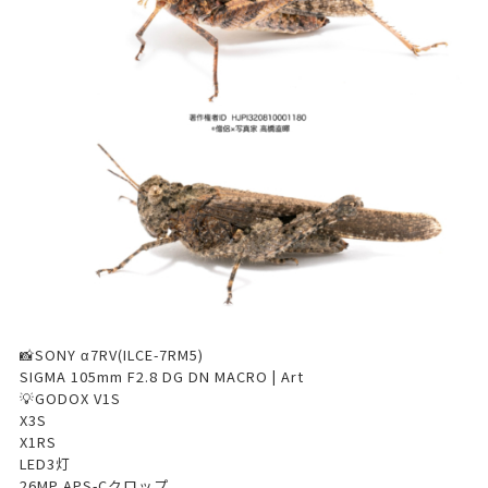
📸SONY α7RV(ILCE-7RM5)
SIGMA 105mm F2.8 DG DN MACRO | Art
💡GODOX V1S
X3S
X1RS
LED3灯
26MP APS-Cクロップ