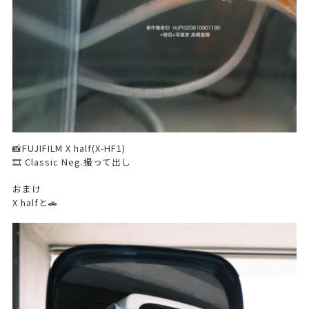
📸FUJIFILM X half(X-HF1)
🎞️ Classic Neg.撮って出し
おまけ
X halfと🚗