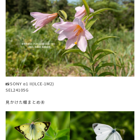
📸SONY α1 II(ILCE-1M2)
SEL24105G
見かけた蝶まとめ🦋