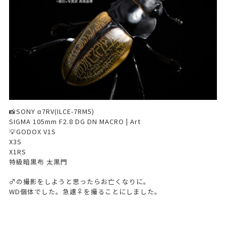
📸SONY α7RV(ILCE-7RM5)
SIGMA 105mm F2.8 DG DN MACRO | Art
💡GODOX V1S
X3S
X1RS
特級暗黒布 太黒門
♂の撮影をしようと思ったらお亡くなりに。
WD個体でした。急遽♀を撮ることにしました。