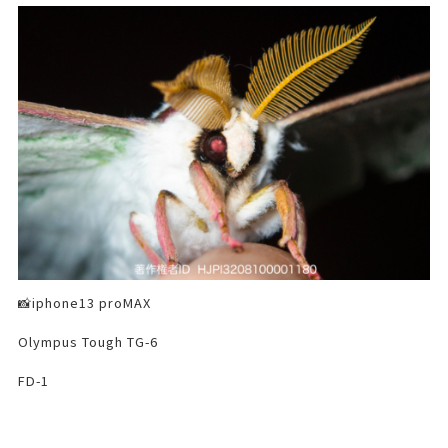
📸iphone13 proMAX
Olympus Tough TG-6
FD-1