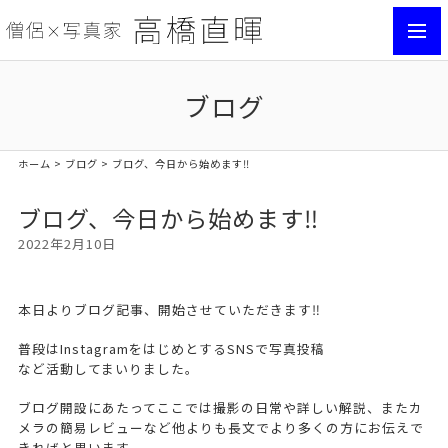
toggl
navig
ブログ
ホーム
>
ブログ
> ブログ、今日から始めます‼️
ブログ、今日から始めます‼️
2022年2月10日
本日よりブログ記事、開始させていただきます‼️
普段はInstagramをはじめとするSNSで写真投稿
など活動してまいりました。
ブログ開設にあたってここでは撮影の日常や詳しい解説、またカ
メラの簡易レビューなど他よりも長文でより多くの方にお伝えで
きればと思います。