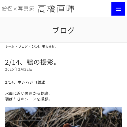
toggl
navig
ブログ
ホーム
>
ブログ
> 2/14、鴨の撮影。
2/14、鴨の撮影。
2025年2月22日
2/14、ホシハジロ雌雄
水面に近い位置から観察。
羽ばたきのシーンを撮影。