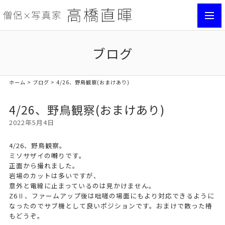
toggl
navig
ブログ
ホーム
>
ブログ
> 4/26、野鳥観察(おまけあり)
4/26、野鳥観察(おまけあり)
2022年5月4日
4/26、野鳥観察。
ミソサザイの囀りです。
正面から撮れました。
岩場のカットは多いですが、
意外と電線に止まっているのは見かけません。
Z6Ⅱ、ファームアップ後は咄嗟の場面にもより対応できるように
なったのでサブ機として良いポジションです。おまけで散った椿
もどうぞ。