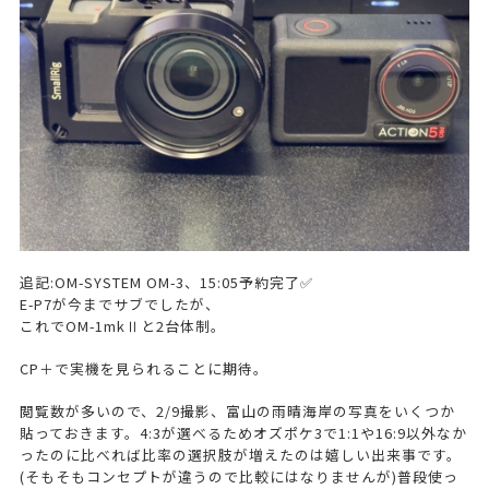
追記:OM-SYSTEM OM-3、15:05予約完了✅
E-P7が今までサブでしたが、
これでOM-1mkⅡと2台体制。
CP＋で実機を見られることに期待。
閲覧数が多いので、2/9撮影、富山の雨晴海岸の写真をいくつか
貼っておきます。4:3が選べるためオズポケ3で1:1や16:9以外なか
ったのに比べれば比率の選択肢が増えたのは嬉しい出来事です。
(そもそもコンセプトが違うので比較にはなりませんが)普段使っ