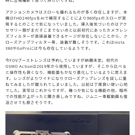
時に会場撮影で使ってみたいですね。
アクションカメラはスローも撮れるものが多く存在しますが、本
機はFHD240fpsをAIで補完することにより960fpsのスローが実
現するとのことで気になっていました。導入後気づいたのはアク
セサリー類がまだそこまでない点と以前初代にあったカメラレン
ズフィルターが直接装着できるケージが存在しないことから、ク
ローズアップフィルター等、装着が難しそうです。これはinsta
360やGoProには今も存在しているようです。
今FOVブーストレンズは予約していますが納期未定。初代の
OSMO Actionは2019年から使用していますが、そこから比べる
と操作性も良くなり、機能面もかなり進化しているように思えま
す。レンズがよりワイドになりクローズアップレンズを試しに重
ねてみましたが蹴られてしまいました。以前は丁度良い使い心地
でした。実写はこれからですが、幾つか気になる機能の他、暗所
での性能が上がったと聞き楽しみですね。ジムニー車載動画も復
活させても良さそうです。