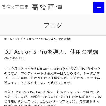
toggl
navig
ブログ
ホーム
>
ブログ
> DJI Action 5 Proを導入、使用の構想
DJI Action 5 Proを導入、使用の構想
2025年2月9日
さて今月に入ってからDJI Action 5 Pro(中古美品、後から知った
のですが、アクティベートは購入時一回だけの模様、データが前
ユーザーに筒抜けにはならない仕様ですが、知らなかったです)を
導入することになりました。初代からの更新。
以前DJIはOSMO Pocket3を導入。社外のフィルターで接写しよ
うとしましたが、画質が△でまた16:9と1:1しか比率が選べず、現
状使用は通常使用です。1型センサーで写りは◯ 。写真展をする