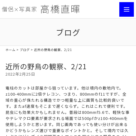
toggl
navig
ブログ
ホーム
>
ブログ
> 近所の野鳥の観察、2/21
近所の野鳥の観察、2/21
2022年2月25日
電柱のカットは部屋から狙っています。他は境内の敷地内で。
z100-400mmに2倍テレコン、つまり、800mmのf11ですが、全
域の重心が保たれる構造でかつ軽量な上に画質も比較的良いで
す。またaf速度もそこまで遅くならず。これはこれで便利です。
昆虫にも効果大かもしれません。普段は800mmf5.6で、軽快な事
やテレマクロ要素が要求される場面では500pfかz100-400mmを
使用しようかと思います。同じ画角であっても使い分けが出来る
かどうかもレンズ選びで重要なポイントかと。そして境内では久