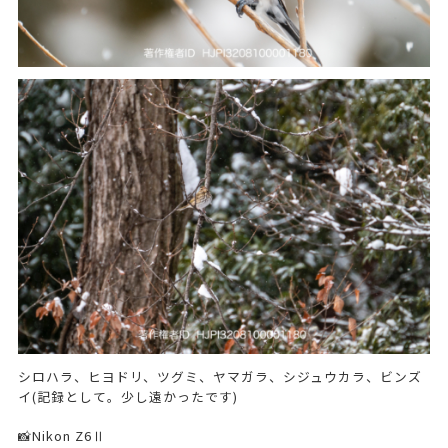
シロハラ、ヒヨドリ、ツグミ、ヤマガラ、シジュウカラ、ビンズ
イ(記録として。少し遠かったです)
📸Nikon Z6Ⅱ